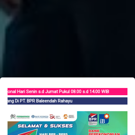
ri Senin s.d Jumat Pukul 08.00 s.d 14.00 WIB
 PT. BPR Baleendah Rahayu